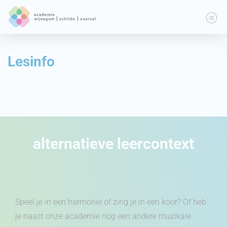
Lesinfo
alternatieve leercontext
-
Speel je in een harmonie of zing je in een koor? Of heb
je naast onze academie nog een andere muzikale