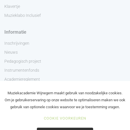
Klavertje
Muzieklabo Inclusief
Informatie
Inschrijvingen
Nieuws
Pedagogisch project
Instrumentenfonds
Academiereglement
Privacyverklaring
Muziekacademie Wijnegem maakt gebruik van noodzakelijke cookies.
Contact
Om je gebruikerservaring op onze website te optimaliseren maken we ook
gebruik van optionele cookies waarvoor we je toestemming vragen.
COOKIE VOORKEUREN
©2024 Academie Wijnegem - Schilde - Zoersel