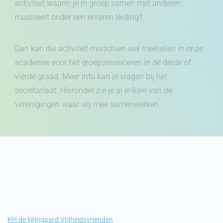
activiteit waarin je in groep samen met anderen
musiceert onder een ervaren leiding?
Dan kan die activiteit misschien wel meetellen in onze
academie voor het groepsmusiceren in de derde of
vierde graad. Meer info kan je vragen bij het
secretariaat. Hieronder zie je al enkele van de
verenigingen waar wij mee samenwerken.
KH de Wijngaard Vrijheidsvrienden