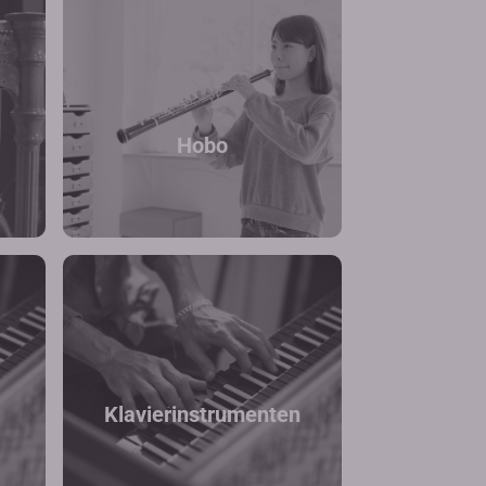
Hobo
Klavierinstrumenten