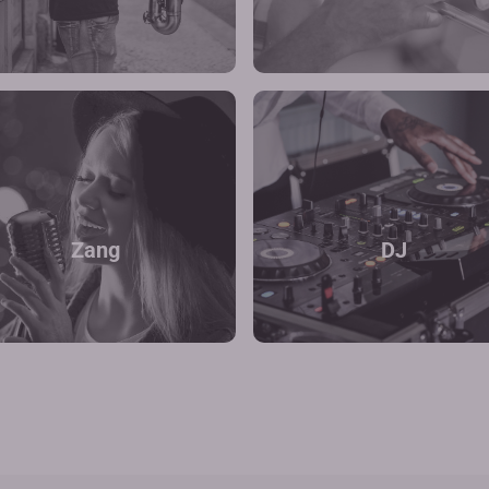
Zang
DJ