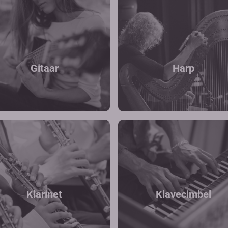
Gitaar
Harp
Klarinet
Klavecimbel