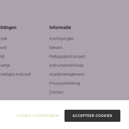
chtingen
Informatie
ziek
Inschrijvingen
ord
Nieuws
eld
Pedagogisch project
vertje
Instrumentenfonds
ieklabo Inclusief
Academiereglement
Privacyverklaring
Contact
COOKIE VOORKEUREN
ACCEPTEER COOKIES
ekerij