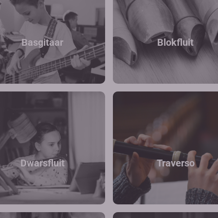
Basgitaar
Blokfluit
Dwarsfluit
Traverso