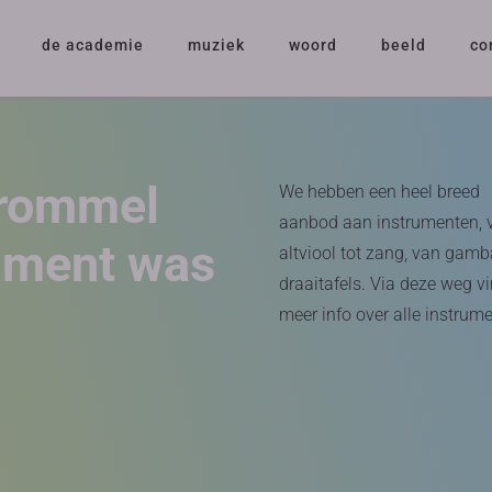
de academie
muziek
woord
beeld
co
trommel
We hebben een heel breed
aanbod aan instrumenten, 
rument was
altviool tot zang, van gamb
draaitafels. Via deze weg vi
meer info over alle instrum