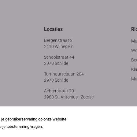
Locaties
Ri
Bergenstraat 2
Mu
2110 Wijnegem
Wo
Schoolstraat 44
Be
2970 Schilde
Kla
Turnhoutsebaan 204
Muz
2970 Schilde
Achterstraat 20
2980 St. Antonius - Zoersel
e gebruikerservaring op onze website
e je toestemming vragen.
4 Academie Wijnegem - Schilde - Zoersel
in brand gezet door de maanst