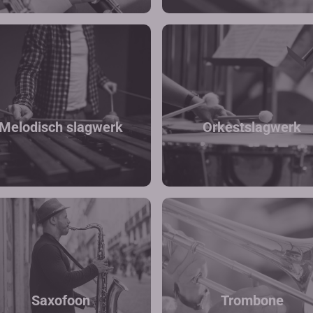
Melodisch slagwerk
Orkestslagwerk
Saxofoon
Trombone