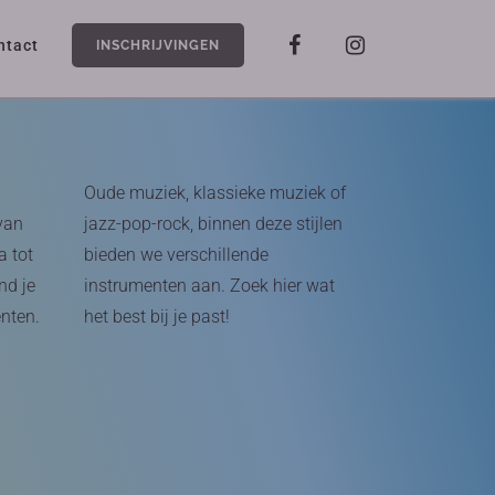
ntact
INSCHRIJVINGEN
Oude muziek, klassieke muziek of
van
jazz-pop-rock, binnen deze stijlen
a tot
bieden we verschillende
nd je
instrumenten aan. Zoek hier wat
enten.
het best bij je past!