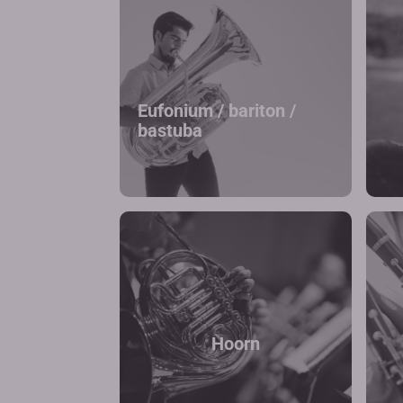
Eufonium / bariton /
bastuba
Hoorn