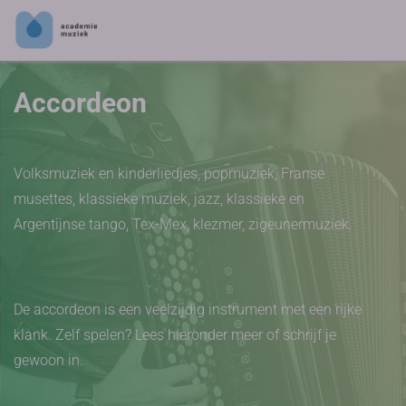
Accordeon
Volksmuziek en kinderliedjes, popmuziek, Franse
musettes, klassieke muziek, jazz, klassieke en
Argentijnse tango, Tex-Mex, klezmer, zigeunermuziek.
De accordeon is een veelzijdig instrument met een rijke
klank. Zelf spelen? Lees hieronder meer of schrijf je
gewoon in.