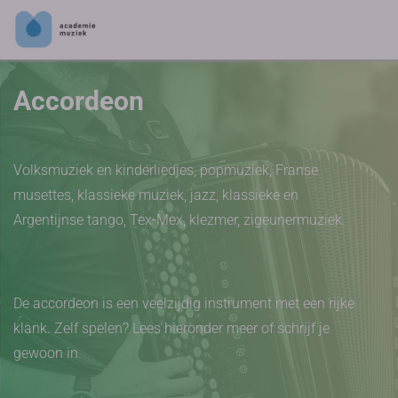
Accordeon
Volksmuziek en kinderliedjes, popmuziek, Franse
musettes, klassieke muziek, jazz, klassieke en
Argentijnse tango, Tex-Mex, klezmer, zigeunermuziek.
De accordeon is een veelzijdig instrument met een rijke
klank. Zelf spelen? Lees hieronder meer of schrijf je
gewoon in.