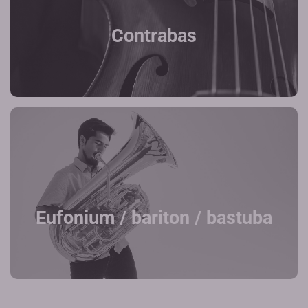
Contrabas
Eufonium / bariton / bastuba