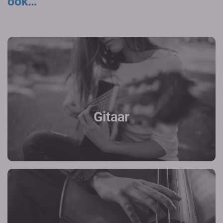
ook…
Gitaar