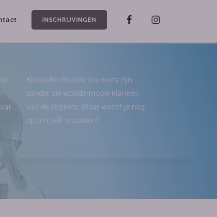
ntact
INSCHRIJVINGEN
die
Klassieke muziek zou niets zijn
zonder die wondermooie klanken
maar
van de strijkers. Waar wacht je nog
op om zelf te starten?