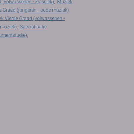
 (volwassenen - klassiek)
,
Muziek
e Graad (jongeren - oude muziek)
,
k Vierde Graad (volwassenen -
 muziek)
,
Specialisatie
rumentstudie)
,