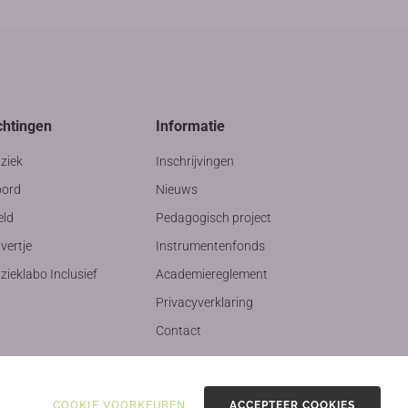
chtingen
Informatie
ziek
Inschrijvingen
ord
Nieuws
eld
Pedagogisch project
vertje
Instrumentenfonds
ieklabo Inclusief
Academiereglement
Privacyverklaring
Contact
COOKIE VOORKEUREN
ACCEPTEER COOKIES