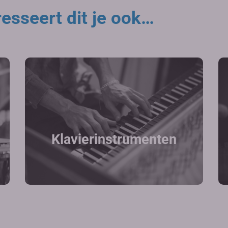
esseert dit je ook…
Klavierinstrumenten