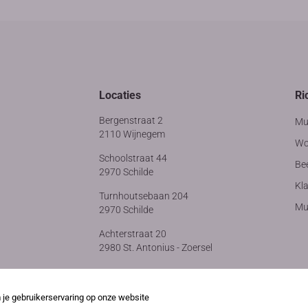
Locaties
Ri
Bergenstraat 2
Mu
2110 Wijnegem
Wo
Schoolstraat 44
Be
2970 Schilde
Kla
Turnhoutsebaan 204
Muz
2970 Schilde
Achterstraat 20
2980 St. Antonius - Zoersel
e gebruikerservaring op onze website