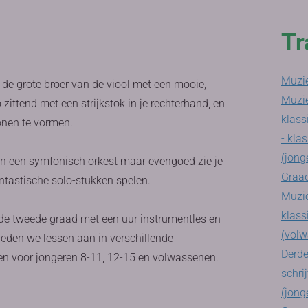
Tr
Muzie
s de grote broer van de viool met een mooie,
Muzi
ittend met een strijkstok in je rechterhand, en
klass
tonen te vormen.
- klas
(jong
t en een symfonisch orkest maar evengoed zie je
Graad
antastische solo-stukken spelen.
Muzie
klass
n de tweede graad met een uur instrumentles en
(volw
ieden we lessen aan in verschillende
Derde
en voor jongeren 8-11, 12-15 en volwassenen.
schri
(jong