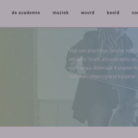
de academie
muziek
woord
beeld
co
Wat een prachtige familie toch, 
strijkers. Viool, altviool, cello en
contrabas. Allemaal 4 snaren 
toch een uiteenlopend karakter.