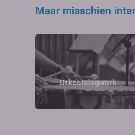
Maar misschien inter
Orkestslagwerk