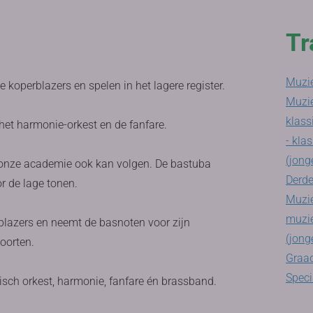
Tr
Muzie
 koperblazers en spelen in het lagere register.
Muzi
klass
 het harmonie-orkest en de fanfare.
- klas
(jong
in onze academie ook kan volgen. De bastuba
Derde
r de lage tonen.
Muzie
muzie
blazers en neemt de basnoten voor zijn
(jong
soorten.
Graad
Speci
isch orkest, harmonie, fanfare én brassband.