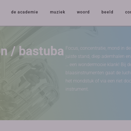
de academie
muziek
woord
beeld
co
on / bastuba
Focus, concentratie, mond in de
juiste stand, diep ademhalen e
… een wondermooie klank! Bij d
blaasinstrumenten gaat de luch
het mondstuk of via een riet doo
instrument.