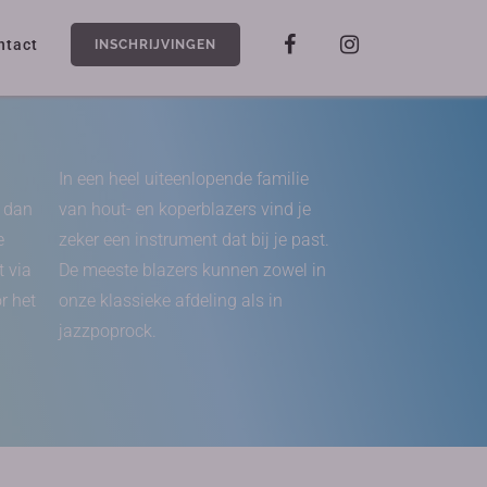
ntact
INSCHRIJVINGEN
In een heel uiteenlopende familie
n dan
van hout- en koperblazers vind je
e
zeker een instrument dat bij je past.
t via
De meeste blazers kunnen zowel in
r het
onze klassieke afdeling als in
jazzpoprock.