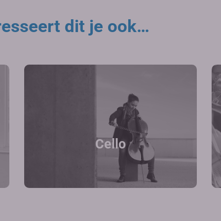
esseert dit je ook…
Cello