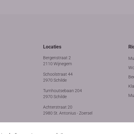
Locaties
Ri
Bergenstraat 2
Mu
2110 Wijnegem
Wo
Schoolstraat 44
Be
2970 Schilde
Kla
Turnhoutsebaan 204
Muz
2970 Schilde
Achterstraat 20
2980 St. Antonius - Zoersel