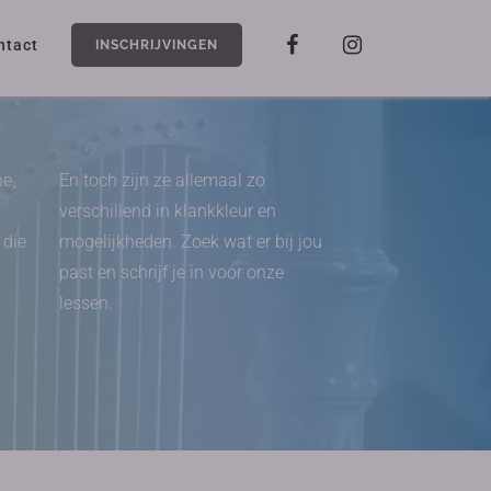
ntact
INSCHRIJVINGEN
ne,
En toch zijn ze allemaal zo
verschillend in klankkleur en
 die
mogelijkheden. Zoek wat er bij jou
past en schrijf je in voor onze
lessen.