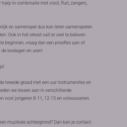
harp in combinatie met viool, fluit, zangers,
raktijk en samenspel dus kan leren samenspelen
n. Ook in het orkest valt er veel te beleven
n te beginnen, vraag dan een proefles aan of
 de lesdagen en uren!
pI
n de tweede graad met een uur instrumentles en
ieden we lessen aan in verschillende
en voor jongeren 8-11, 12-15 en volwassenen.
 een muzikale achtergrond? Dan kan je contact