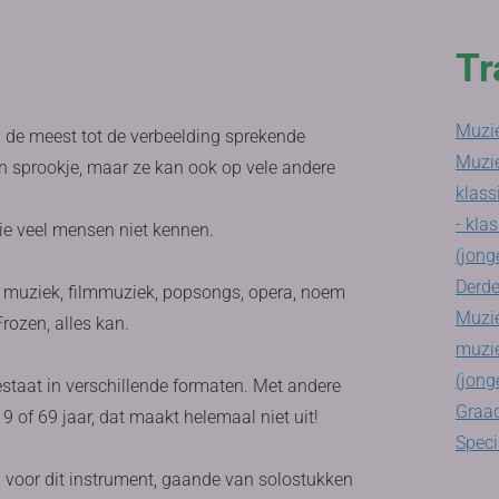
Tr
Muzie
 de meest tot de verbeelding sprekende
Muzi
en sprookje, maar ze kan ook op vele andere
klass
- klas
die veel mensen niet kennen.
(jong
Derde
se muziek, filmmuziek, popsongs, opera, noem
Muzie
rozen, alles kan.
muzie
(jong
estaat in verschillende formaten. Met andere
Graad
9 of 69 jaar, dat maakt helemaal niet uit!
Speci
n voor dit instrument, gaande van solostukken