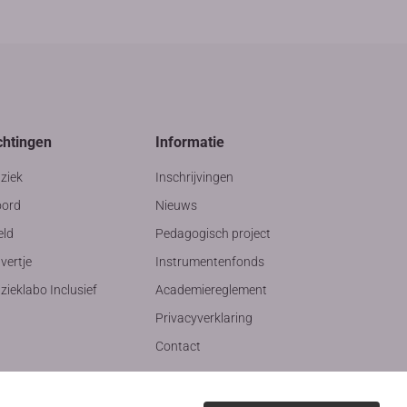
chtingen
Informatie
ziek
Inschrijvingen
ord
Nieuws
eld
Pedagogisch project
vertje
Instrumentenfonds
ieklabo Inclusief
Academiereglement
Privacyverklaring
Contact