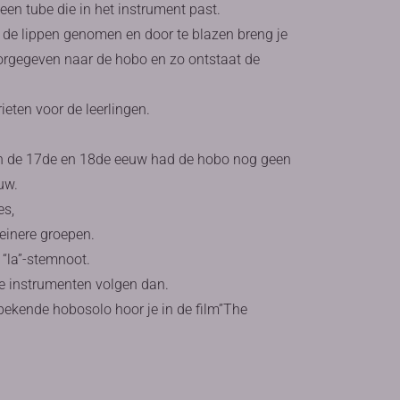
een tube die in het instrument past.
sen de lippen genomen en door te blazen breng je
doorgegeven naar de hobo en zo ontstaat de
ieten voor de leerlingen.
 In de 17de en 18de eeuw had de hobo nog geen
uw.
es,
einere groepen.
 “la”-stemnoot.
e instrumenten volgen dan.
bekende hobosolo hoor je in de film”The