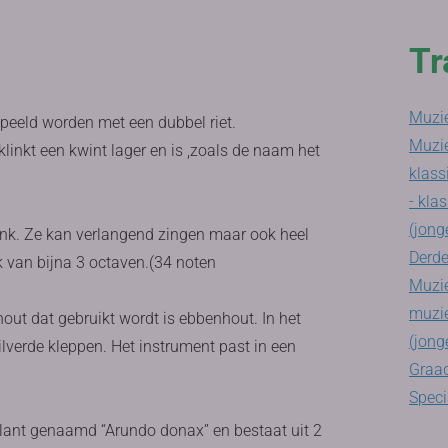
Tr
Muzie
speeld worden met een dubbel riet.
Muzi
linkt een kwint lager en is ,zoals de naam het
klass
- klas
(jong
ank. Ze kan verlangend zingen maar ook heel
Derde
k van bijna 3 octaven.(34 noten
Muzie
muzie
out dat gebruikt wordt is ebbenhout. In het
(jong
ilverde kleppen. Het instrument past in een
Graad
Speci
lant genaamd “Arundo donax” en bestaat uit 2