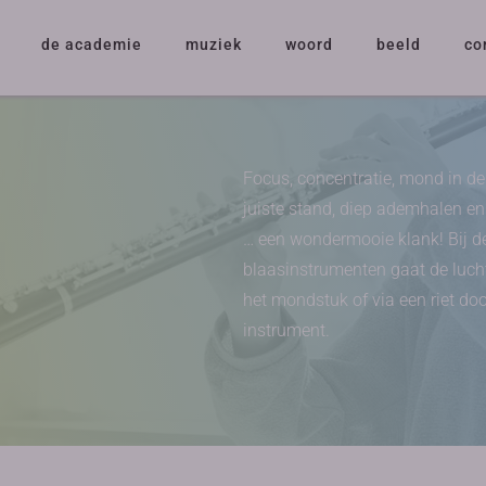
de academie
muziek
woord
beeld
co
Focus, concentratie, mond in de
juiste stand, diep ademhalen e
… een wondermooie klank! Bij d
blaasinstrumenten gaat de luch
het mondstuk of via een riet doo
instrument.