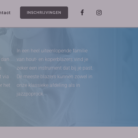
ntact
INSCHRIJVINGEN
In een heel uiteenlopende familie
n dan
van hout- en koperblazers vind je
e
zeker een instrument dat bij je past.
t via
De meeste blazers kunnen zowel in
r het
onze klassieke afdeling als in
jazzpoprock.