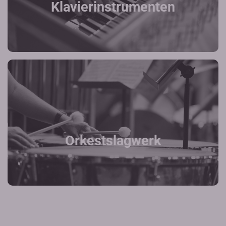
Klavierinstrumenten
Orkestslagwerk