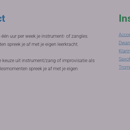
ct
In
Acco
e één uur per week je instrument- of zangles.
Dwars
 spreek je af met je eigen leerkracht.
Klari
Saxo
e keuze uit instrument/zang of improvisatie als
Tromp
lesmomenten spreek je af met je eigen