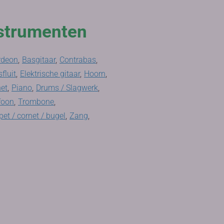
strumenten
rdeon
,
Basgitaar
,
Contrabas
,
fluit
,
Elektrische gitaar
,
Hoorn
,
net
,
Piano
,
Drums / Slagwerk
,
foon
,
Trombone
,
et / cornet / bugel
,
Zang
,