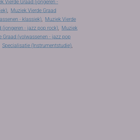
k Vierde Graad (jongeren -
iek)
,
Muziek Vierde Graad
assenen - klassiek)
,
Muziek Vierde
 (jongeren - jazz pop rock)
,
Muziek
e Graad (volwassenen - jazz pop
,
Specialisatie (Instrumentstudie)
,