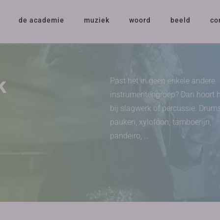
de academie
muziek
woord
beeld
co
k
Past het in geen enkele andere
instrumentengroep? Dan hoort 
bij slagwerk of percussie. Drums
pauken, xylofoon, tamboerijn,
pandeiro, …