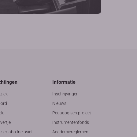
chtingen
Informatie
ziek
Inschrijvingen
ord
Nieuws
eld
Pedagogisch project
vertje
Instrumentenfonds
ieklabo Inclusief
Academiereglement