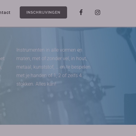
ntact
INSCHRIJVINGEN
Instrumenten in alle vormen en
het
maten, met of zonder vel, in hout,
,
metaal, kunststof, … en te bespelen
met je handen of 1, 2 of zelfs 4
stokken. Alles kan!