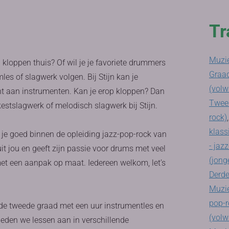
Tr
Muzie
 en kloppen thuis? Of wil je je favoriete drummers
Graad
es of slagwerk volgen. Bij Stijn kan je
(volw
nt aan instrumenten. Kan je erop kloppen? Dan
Tweed
rkestslagwerk of melodisch slagwerk bij Stijn.
rock)
klass
t je goed binnen de opleiding jazz-pop-rock van
- jaz
t jou en geeft zijn passie voor drums met veel
(jong
met een aanpak op maat. Iedereen welkom, let’s
Derde
Muzie
pop-r
n de tweede graad met een uur instrumentles en
(volw
ieden we lessen aan in verschillende