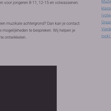
Muzie
en voor jongeren 8-11, 12-15 en volwassenen.
klass
(volw
Graad
 een muzikale achtergrond? Dan kan je contact
Vierd
 mogelijkheden te bespreken. Wij helpen je
rock)
te ontwikkelen.