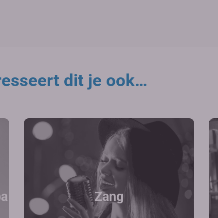
esseert dit je ook…
ba
Zang