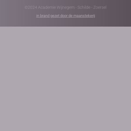
©2024 Academie Wijnegem - Schilde - Zoersel
in brand gezet door de maanstekerij