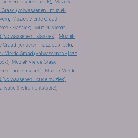
assenen - oude muziek)
,
Muziek
 Graad (volwassenen - muziek
jven)
,
Muziek Vierde Graad
eren - klassiek)
,
Muziek Vierde
 (volwassenen - klassiek)
,
Muziek
e Graad (jongeren - jazz pop rock)
,
k Vierde Graad (volwassenen - jazz
ock)
,
Muziek Vierde Graad
eren - oude muziek)
,
Muziek Vierde
 (volwassenen - oude muziek)
,
alisatie (Instrumentstudie)
,