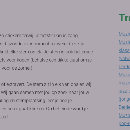
Tr
Muzie
o stiekem terwijl je fietst? Dan is zang
Muzi
t bijzondere instrument ter wereld: er zijn
klass
inkt elke stem uniek. Je stem is ook het enige
(volw
niets voor kopen (behalve een dikke sjaal om je
Derde
r voor de zomer)
Muzie
muzi
of extravert. De stem zit in elk van ons en wij
jazz-
n. Wij gaan samen met jou op zoek naar jouw
(jong
ing en stemplaatsing leer je hoe je
Derde
 en beter gaat klinken. Op het einde word je
Muzie
ter!
pop-r