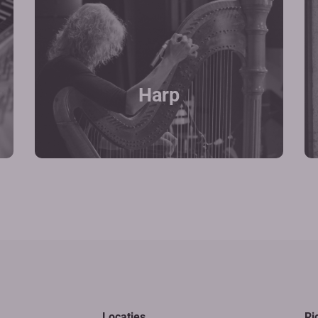
Harp
Locaties
Ri