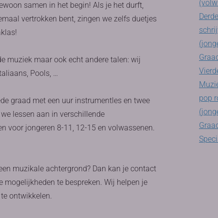
(volw
woon samen in het begin! Als je het durft,
Derde
emaal vertrokken bent, zingen we zelfs duetjes
schri
klas!
(jong
Graad
n de muziek maar ook echt andere talen: wij
Vierd
taliaans, Pools, …
Muzie
pop r
eede graad met een uur instrumentles en twee
(jong
 we lessen aan in verschillende
Graad
en voor jongeren 8-11, 12-15 en volwassenen.
Speci
 een muzikale achtergrond? Dan kan je contact
 mogelijkheden te bespreken. Wij helpen je
te ontwikkelen.