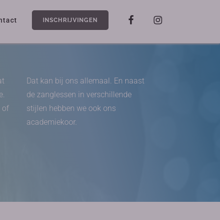
ntact
INSCHRIJVINGEN
at
Dat kan bij ons allemaal. En naast
e.
de zanglessen in verschillende
 of
stijlen hebben we ook ons
academiekoor.