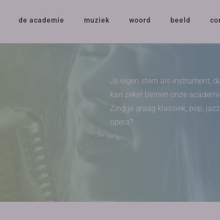
de academie
muziek
woord
beeld
co
Je eigen stem als instrument, d
kan zeker binnen onze academi
Zing je graag klassiek, pop, jazz
opera?