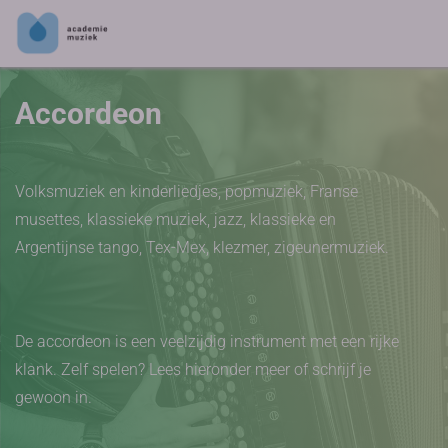
Accordeon
Volksmuziek en kinderliedjes, popmuziek, Franse
musettes, klassieke muziek, jazz, klassieke en
Argentijnse tango, Tex-Mex, klezmer, zigeunermuziek.
De accordeon is een veelzijdig instrument met een rijke
klank. Zelf spelen? Lees hieronder meer of schrijf je
gewoon in.