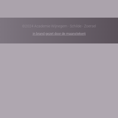
©2024 Academie Wijnegem - Schilde - Zoersel
in brand gezet door de maanstekerij