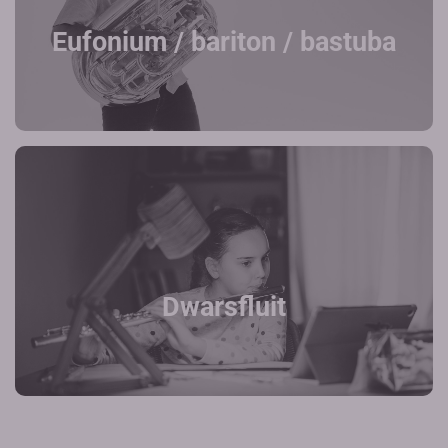
Eufonium / bariton / bastuba
Dwarsfluit