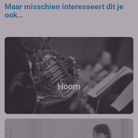
Maar misschien interesseert dit je
ook…
Hoorn