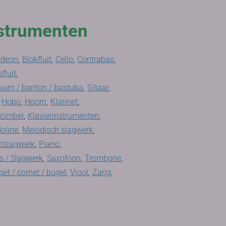
strumenten
rdeon
,
Blokfluit
,
Cello
,
Contrabas
,
fluit
,
ium / bariton / bastuba
,
Gitaar
,
Hobo
,
Hoorn
,
Klarinet
,
ecimbel
,
Klavierinstrumenten
,
oline
,
Melodisch slagwerk
,
tslagwerk
,
Piano
,
 / Slagwerk
,
Saxofoon
,
Trombone
,
et / cornet / bugel
,
Viool
,
Zang
,