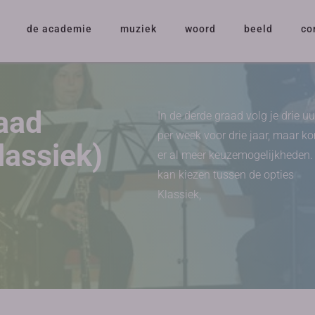
de academie
muziek
woord
beeld
co
aad
In de derde graad volg je drie uu
per week voor drie jaar, maar 
lassiek)
er al meer keuzemogelijkheden.
kan kiezen tussen de opties
Klassiek,