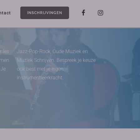
ntact
INSCHRIJVINGEN
r les
Jazz-Pop-Rock, Oude Muziek en
komen
Muziek Schrijven. Bespreek je keuze
 Je
ook best met je eigen
instrumentleerkracht.