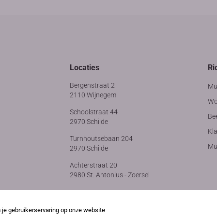
Locaties
Ri
Bergenstraat 2
Mu
2110 Wijnegem
Wo
Schoolstraat 44
Be
2970 Schilde
Kla
Turnhoutsebaan 204
Muz
2970 Schilde
Achterstraat 20
2980 St. Antonius - Zoersel
e gebruikerservaring op onze website