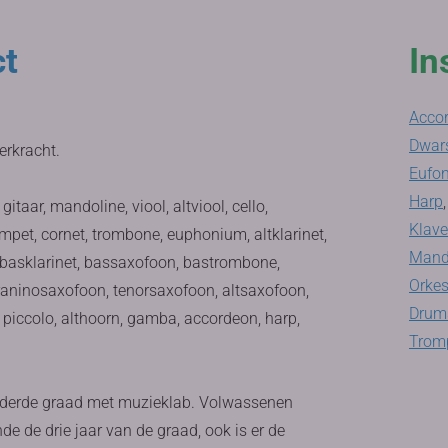
ct
In
Acco
Dwars
erkracht.
Eufon
Harp
,
taar, mandoline, viool, altviool, cello,
Klav
ompet, cornet, trombone, euphonium, altklarinet,
Mand
t, basklarinet, bassaxofoon, bastrombone,
Orkes
raninosaxofoon, tenorsaxofoon, altsaxofoon,
Drums
uit, piccolo, althoorn, gamba, accordeon, harp,
Tromp
de derde graad met muzieklab. Volwassenen
 de drie jaar van de graad, ook is er de