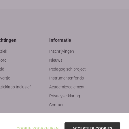
chtingen
Informatie
ziek
Inschrijvingen
ord
Nieuws
eld
Pedagogisch project
vertje
Instrumentenfonds
ieklabo Inclusief
Academiereglement
Privacyverklaring
Contact
COOKIE VOORKEUREN
ACCEPTEER COOKIES