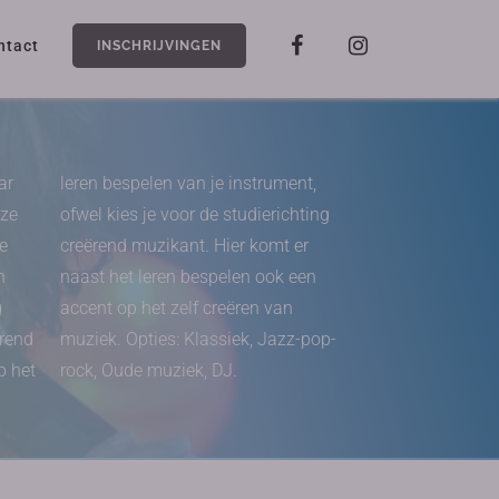
ntact
INSCHRIJVINGEN
ar
leren bespelen van je instrument,
nze
ofwel kies je voor de studierichting
e
creërend muzikant. Hier komt er
n
naast het leren bespelen ook een
g
accent op het zelf creëren van
erend
muziek. Opties: Klassiek, Jazz-pop-
p het
rock, Oude muziek, DJ.