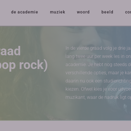
de academie
muziek
woord
beeld
co
raad
In de vierde graad volg je drie ja
lang twee uur per week les in o
pop rock)
academie. Je hebt nog steeds d
verschillende opties, maar je ka
daarin nu ook een studierichtin
kiezen. Ofwel kies je voor uitvo
muzikant, waar de nadruk ligt o