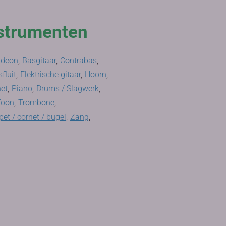
strumenten
rdeon
,
Basgitaar
,
Contrabas
,
fluit
,
Elektrische gitaar
,
Hoorn
,
net
,
Piano
,
Drums / Slagwerk
,
foon
,
Trombone
,
et / cornet / bugel
,
Zang
,