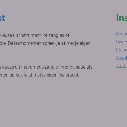
ct
In
Acco
 keuze uit instrument- of zangles of
Dwars
le. De lesmomenten spreek je af met je eigen
Klari
Saxo
Tromp
e keuze uit instrument/zang of improvisatie als
n spreek je af met je eigen leerkracht.