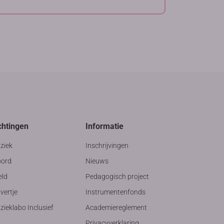
chtingen
Informatie
ziek
Inschrijvingen
ord
Nieuws
eld
Pedagogisch project
vertje
Instrumentenfonds
ieklabo Inclusief
Academiereglement
Privacyverklaring