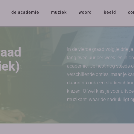
de academie
muziek
woord
beeld
co
raad
In de vierde graad volg je drie ja
lang twee uur per week les in o
iek)
academie. Je hebt nog steeds d
verschillende opties, maar je ka
daarin nu ook een studierichtin
kiezen. Ofwel kies je voor uitvo
muzikant, waar de nadruk ligt o