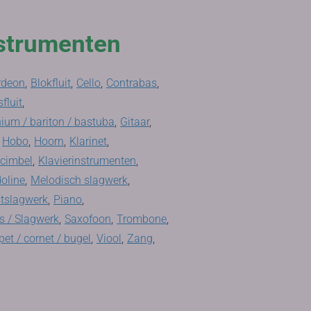
strumenten
rdeon
,
Blokfluit
,
Cello
,
Contrabas
,
fluit
,
ium / bariton / bastuba
,
Gitaar
,
Hobo
,
Hoorn
,
Klarinet
,
ecimbel
,
Klavierinstrumenten
,
oline
,
Melodisch slagwerk
,
tslagwerk
,
Piano
,
 / Slagwerk
,
Saxofoon
,
Trombone
,
et / cornet / bugel
,
Viool
,
Zang
,