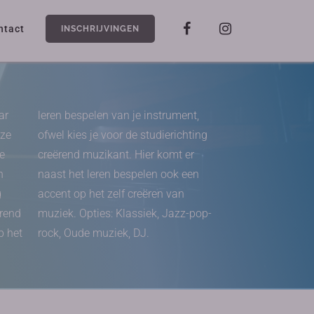
ntact
INSCHRIJVINGEN
ar
leren bespelen van je instrument,
nze
ofwel kies je voor de studierichting
e
creërend muzikant. Hier komt er
n
naast het leren bespelen ook een
g
accent op het zelf creëren van
erend
muziek. Opties: Klassiek, Jazz-pop-
p het
rock, Oude muziek, DJ.