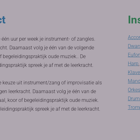
ct
In
Acco
e één uur per week je instrument- of zangles.
Dwars
acht. Daarnaast volg je één van de volgende
Eufon
f begeleidingspraktijk oude muziek.. De
Harp
,
gspraktijk spreek je af met de leerkracht.
Klav
Mand
e keuze uit instrument/zang of improvisatie als
Orkes
gen leerkracht. Daarnaast volg je één van de
Drums
l, koor of begeleidingspraktijk oude muziek.
Tromp
dingspraktijk spreek je af met de leerkracht.