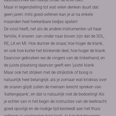
Maar in tegenstelling tot wat velen denken duurt dat
geen jaren: mits goed oefenen kan je al na enkele
maanden heel herkenbare liedjes spelen!
De viool heeft, net als de andere instrumenten uit haar
familie, 4 snaren: van onder naar boven zijn dat de SOL,
RE, LA en MI. Hoe dunner de snaar, hoe hoger de klank,
en ook hoe korter het klinkende deel, hoe hoger de klank.
Daarvoor gebruiken we de vingers van de linkerhand, en
de juiste plaatsing daarvan geeft een ‘juiste’ klank.
Maar ook het strijken met de strijkstok of boog is
natuurlijk heel belangrijk: als je zomaar wat kriskras over
de snaren glijdt zullen de mensen terecht spreken van
‘kattengejank’, en dat is natuurlijk niet de bedoeling! Als
je echter van in het begin de instructies van de leerkracht
goed opvolgt en de nodige tijd besteedt aan het thuis
oefenen is vioolspelen heel leuk! Je kan het trouwens