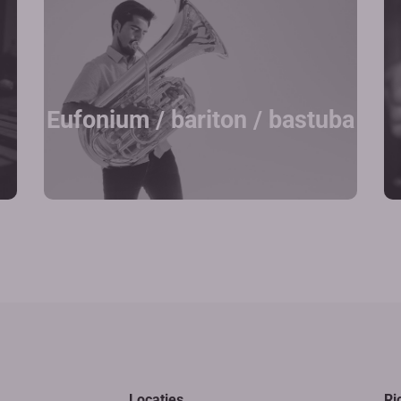
Eufonium / bariton / bastuba
Locaties
Ri