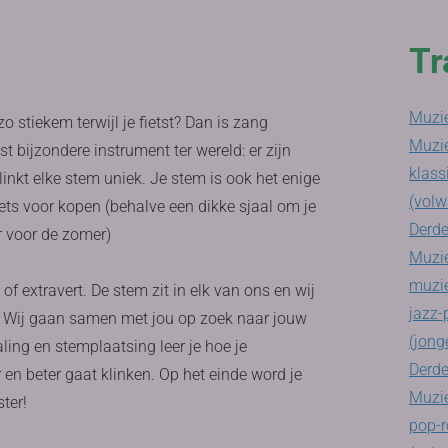
Tr
Muzie
o stiekem terwijl je fietst? Dan is zang
Muzi
t bijzondere instrument ter wereld: er zijn
klass
inkt elke stem uniek. Je stem is ook het enige
(volw
niets voor kopen (behalve een dikke sjaal om je
Derde
r voor de zomer)
Muzie
muzi
of extravert. De stem zit in elk van ons en wij
jazz-
n. Wij gaan samen met jou op zoek naar jouw
(jong
ing en stemplaatsing leer je hoe je
Derde
 en beter gaat klinken. Op het einde word je
Muzie
ter!
pop-r