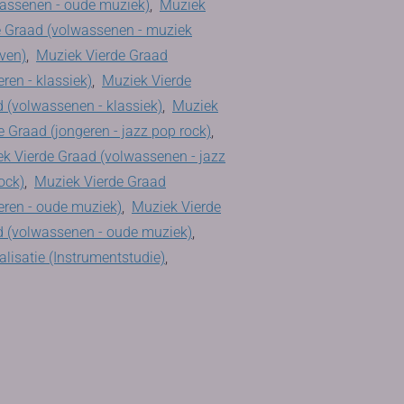
assenen - oude muziek)
,
Muziek
 Graad (volwassenen - muziek
jven)
,
Muziek Vierde Graad
eren - klassiek)
,
Muziek Vierde
 (volwassenen - klassiek)
,
Muziek
e Graad (jongeren - jazz pop rock)
,
k Vierde Graad (volwassenen - jazz
ock)
,
Muziek Vierde Graad
eren - oude muziek)
,
Muziek Vierde
 (volwassenen - oude muziek)
,
alisatie (Instrumentstudie)
,