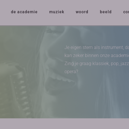
de academie
muziek
woord
beeld
co
Je eigen stem als instrument, d
kan zeker binnen onze academi
Zing je graag klassiek, pop, jazz
opera?