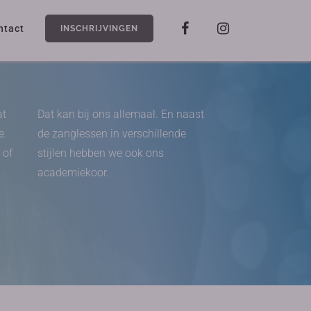
ntact
INSCHRIJVINGEN
at
Dat kan bij ons allemaal. En naast
e.
de zanglessen in verschillende
 of
stijlen hebben we ook ons
academiekoor.