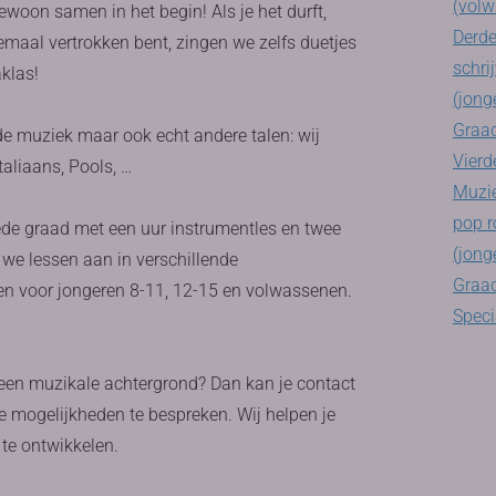
(volw
woon samen in het begin! Als je het durft,
Derde
emaal vertrokken bent, zingen we zelfs duetjes
schri
klas!
(jong
Graad
n de muziek maar ook echt andere talen: wij
Vierd
taliaans, Pools, …
Muzie
pop r
eede graad met een uur instrumentles en twee
(jong
 we lessen aan in verschillende
Graad
en voor jongeren 8-11, 12-15 en volwassenen.
Speci
 een muzikale achtergrond? Dan kan je contact
 mogelijkheden te bespreken. Wij helpen je
te ontwikkelen.