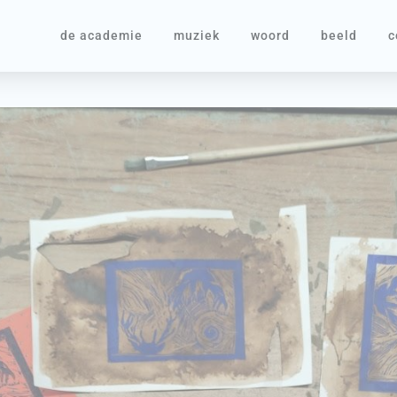
de academie
muziek
woord
beeld
c