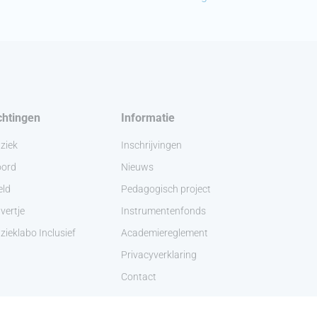
chtingen
Informatie
ziek
Inschrijvingen
ord
Nieuws
eld
Pedagogisch project
vertje
Instrumentenfonds
ieklabo Inclusief
Academiereglement
Privacyverklaring
Contact