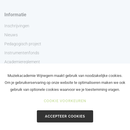
Informatie
Inschrijvingen
Nieuws
Pedagogisch project
Instrumentenfonds
Academiereglement
Privacyverklaring
Muziekacademie Wijnegem maakt gebruik van noodzakelijke cookies.
Contact
Om je gebruikerservaring op onze website te optimaliseren maken we ook
gebruik van optionele cookies waarvoor we je toestemming vragen.
COOKIE VOORKEUREN
©2024 Academie Wijnegem - Schilde - Zoersel
ACCEPTEER COOKIES
in brand gezet door de maanstekerij