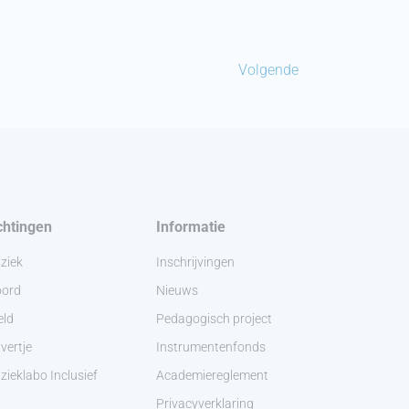
Volgende
chtingen
Informatie
ziek
Inschrijvingen
ord
Nieuws
eld
Pedagogisch project
vertje
Instrumentenfonds
ieklabo Inclusief
Academiereglement
Privacyverklaring