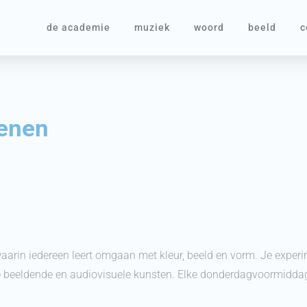
de academie
muziek
woord
beeld
c
senen
r waarin iedereen leert omgaan met kleur, beeld en vorm. Je exper
 de beeldende en audiovisuele kunsten. Elke donderdagvoormidd