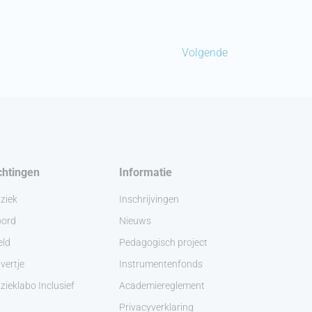
Volgende
chtingen
Informatie
ziek
Inschrijvingen
ord
Nieuws
eld
Pedagogisch project
vertje
Instrumentenfonds
ieklabo Inclusief
Academiereglement
Privacyverklaring