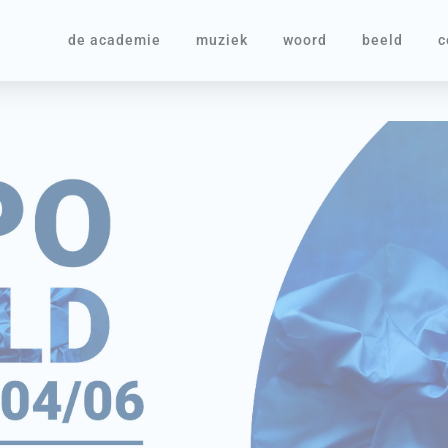
de academie
muziek
woord
beeld
c