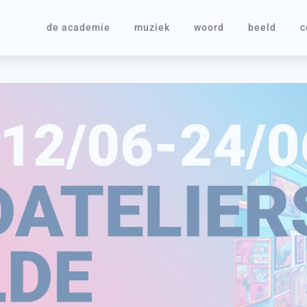
de academie
muziek
woord
beeld
c