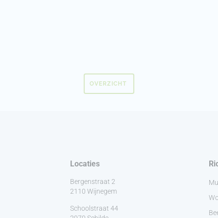
OVERZICHT
Locaties
Ri
Bergenstraat 2
Mu
2110 Wijnegem
Wo
Schoolstraat 44
Be
2970 Schilde