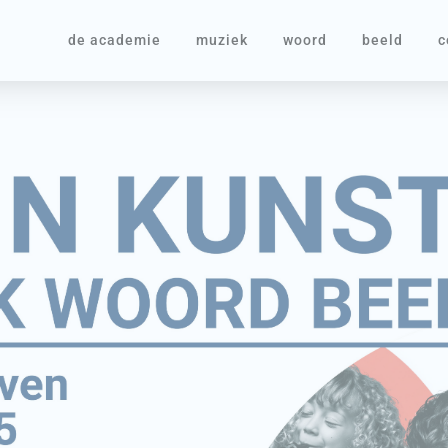
de academie
muziek
woord
beeld
c