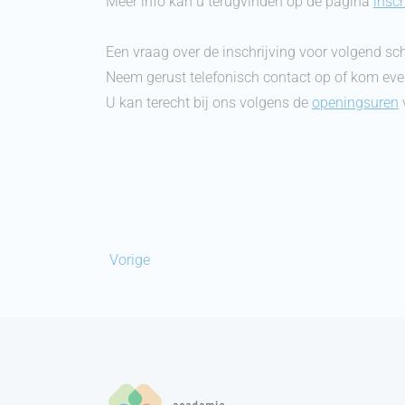
Meer info kan u terugvinden op de pagina
insch
Een vraag over de inschrijving voor volgend sc
Neem gerust telefonisch contact op of kom even
U kan terecht bij ons volgens de
openingsuren
Vorige