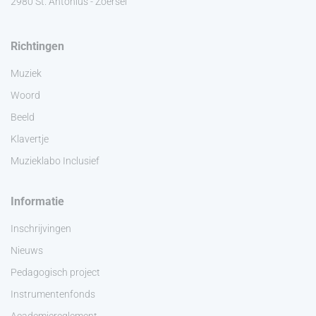
2980 St. Antonius - Zoersel
Richtingen
Muziek
Woord
Beeld
Klavertje
Muzieklabo Inclusief
Informatie
Inschrijvingen
Nieuws
Pedagogisch project
Instrumentenfonds
Academiereglement