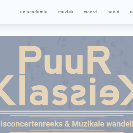
de academie
muziek
woord
beeld
c