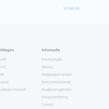
Volgende
chtingen
Informatie
ziek
Inschrijvingen
ord
Nieuws
eld
Pedagogisch project
vertje
Instrumentenfonds
ieklabo Inclusief
Academiereglement
Privacyverklaring
Contact