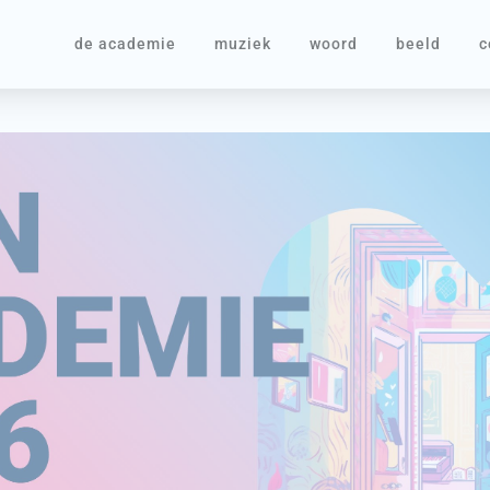
de academie
muziek
woord
beeld
c