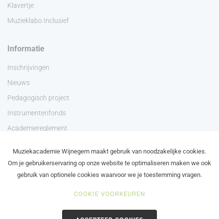
Klavertje
Muzieklabo Inclusief
Informatie
Inschrijvingen
Nieuws
Pedagogisch project
Instrumentenfonds
Academiereglement
Privacyverklaring
Muziekacademie Wijnegem maakt gebruik van noodzakelijke cookies.
Contact
Om je gebruikerservaring op onze website te optimaliseren maken we ook
gebruik van optionele cookies waarvoor we je toestemming vragen.
COOKIE VOORKEUREN
©2024 Academie Wijnegem - Schilde - Zoersel