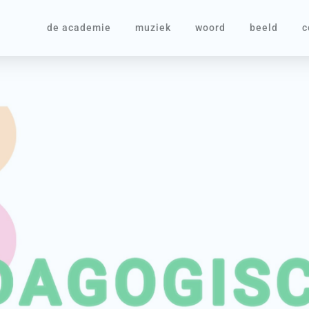
de academie
muziek
woord
beeld
c