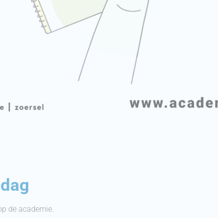
edag
op de academie.