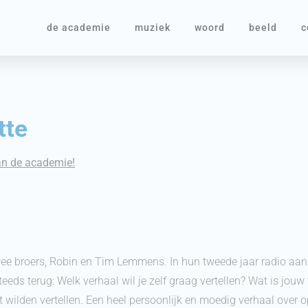
de academie
muziek
woord
beeld
c
tte
van de academie!
twee broers, Robin en Tim Lemmens. In hun tweede jaar radio a
eds terug: Welk verhaal wil je zelf graag vertellen? Wat is jouw 
t wilden vertellen. Een heel persoonlijk en moedig verhaal over o