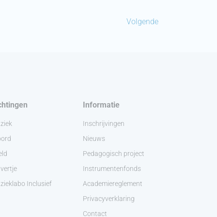
Volgende
chtingen
Informatie
ziek
Inschrijvingen
ord
Nieuws
eld
Pedagogisch project
vertje
Instrumentenfonds
ieklabo Inclusief
Academiereglement
Privacyverklaring
Contact