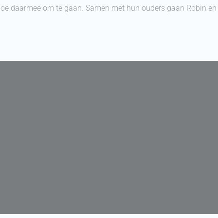
 hoe daarmee om te gaan. Samen met hun ouders gaan Robin en Ti