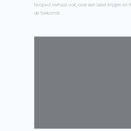
hoopvol verhaal ook, over een label krijgen en
de toekomst.