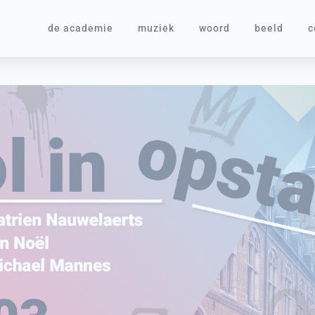
de academie
muziek
woord
beeld
c