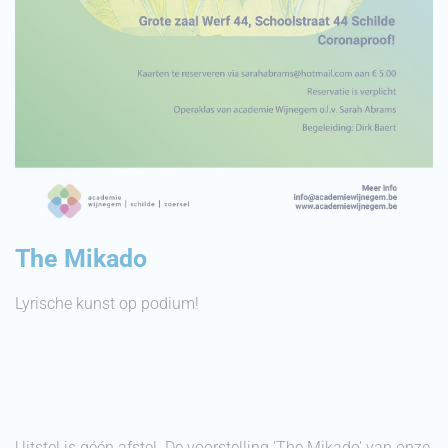
The Mikado
Lyrische kunst op podium!
Uitstel is géén afstel. De voorstelling 'The Mikado' van onze