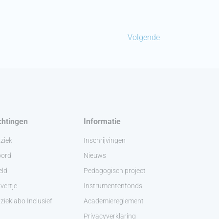
Volgende
chtingen
Informatie
ziek
Inschrijvingen
ord
Nieuws
eld
Pedagogisch project
vertje
Instrumentenfonds
ieklabo Inclusief
Academiereglement
Privacyverklaring