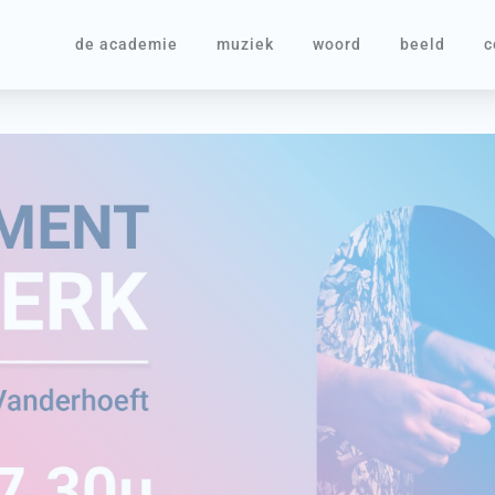
de academie
muziek
woord
beeld
c