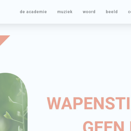
de academie
muziek
woord
beeld
c