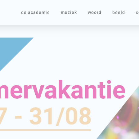
de academie
muziek
woord
beeld
c