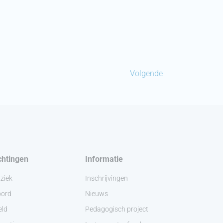
Volgende
chtingen
Informatie
ziek
Inschrijvingen
ord
Nieuws
eld
Pedagogisch project