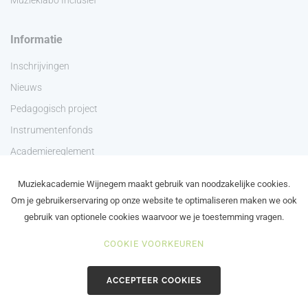
Informatie
Inschrijvingen
Nieuws
Pedagogisch project
Instrumentenfonds
Academiereglement
Privacyverklaring
Muziekacademie Wijnegem maakt gebruik van noodzakelijke cookies.
Contact
Om je gebruikerservaring op onze website te optimaliseren maken we ook
gebruik van optionele cookies waarvoor we je toestemming vragen.
COOKIE VOORKEUREN
©2024 Academie Wijnegem - Schilde - Zoersel
ACCEPTEER COOKIES
in brand gezet door de maanstekerij