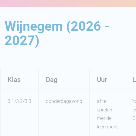
Wijnegem (2026 -
2027)
Klas
Dag
Uur
L
3.1/3.2/3.3
donderdagavond
af te
Y
spreken
e
met de
C
leerkracht