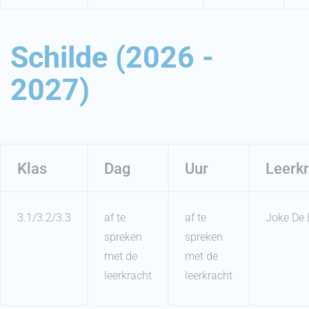
Schilde (2026 -
2027)
Klas
Dag
Uur
Leerkr
3.1/3.2/3.3
af te
af te
Joke De 
spreken
spreken
met de
met de
leerkracht
leerkracht