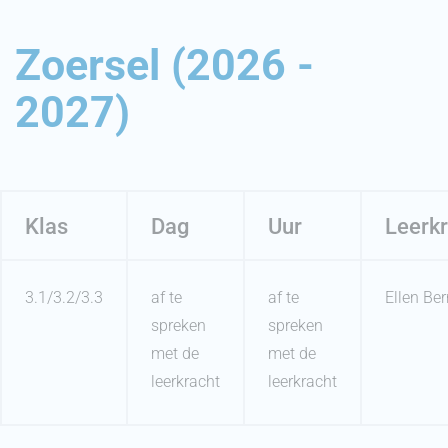
Zoersel (2026 -
2027)
Klas
Dag
Uur
Leerkr
3.1/3.2/3.3
af te
af te
Ellen Ber
spreken
spreken
met de
met de
leerkracht
leerkracht