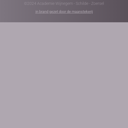
©2024 Academie Wijnegem - Schilde - Zoersel
in brand gezet door de maanstekerij