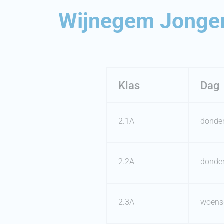
Wijnegem Jonger
Klas
Dag
2.1A
donde
2.2A
donde
2.3A
woens