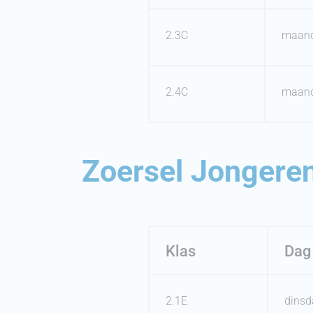
2.3C
maan
2.4C
maan
Zoersel Jongeren
Klas
Dag
2.1E
dinsd