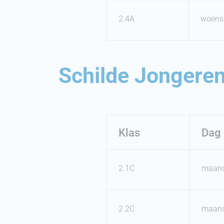
2.4A
woens
Schilde Jongeren
Klas
Dag
2.1C
maan
2.2C
maan