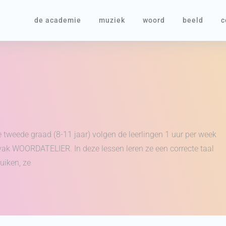
de academie
muziek
woord
beeld
c
e tweede graad (8-11 jaar) volgen de leerlingen 1 uur per week
vak WOORDATELIER. In deze lessen leren ze een correcte taal
uiken, ze