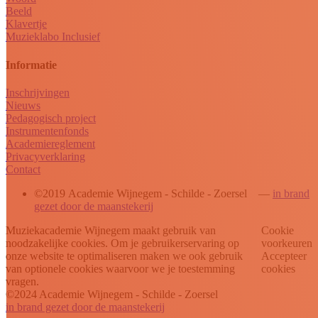
Beeld
Klavertje
Muzieklabo Inclusief
Informatie
Inschrijvingen
Nieuws
Pedagogisch project
Instrumentenfonds
Academiereglement
Privacyverklaring
Contact
©2019 Academie Wijnegem - Schilde - Zoersel —
in brand
gezet door de maanstekerij
Muziekacademie Wijnegem maakt gebruik van
Cookie
noodzakelijke cookies. Om je gebruikerservaring op
voorkeuren
onze website te optimaliseren maken we ook gebruik
Accepteer
van optionele cookies waarvoor we je toestemming
cookies
vragen.
©2024 Academie Wijnegem - Schilde - Zoersel
in brand gezet door de maanstekerij