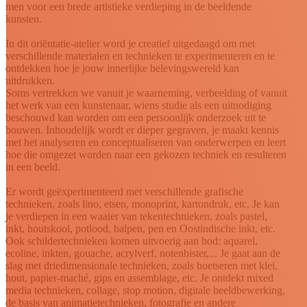
men voor een brede artistieke verdieping in de beeldende
kunsten.
In dit oriëntatie-atelier word je creatief uitgedaagd om met
verschillende materialen en technieken te experimenteren en te
ontdekken hoe je jouw innerlijke belevingswereld kan
uitdrukken.
Soms vertrekken we vanuit je waarneming, verbeelding of vanuit
het werk van een kunstenaar, wiens studie als een uitnodiging
beschouwd kan worden om een persoonlijk onderzoek uit te
bouwen. Inhoudelijk wordt er dieper gegraven, je maakt kennis
met het analyseren en conceptualiseren van onderwerpen en leert
hoe die omgezet worden naar een gekozen techniek en resulteren
in een beeld.
Er wordt geëxperimenteerd met verschillende grafische
technieken, zoals lino, etsen, monoprint, kartondruk, etc. Je kan
je verdiepen in een waaier van tekentechnieken, zoals pastel,
inkt, houtskool, potlood, balpen, pen en Oostindische inkt, etc.
Ook schildertechnieken komen uitvoerig aan bod: aquarel,
ecoline, inkten, gouache, acrylverf, notenbister,... Je gaat aan de
slag met driedimensionale technieken, zoals boetseren met klei,
hout, papier-maché, gips en assemblage, etc. Je ontdekt mixed
media technieken, collage, stop motion, digitale beeldbewerking,
de basis van animatietechnieken, fotografie en andere