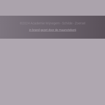
©2024 Academie Wijnegem - Schilde - Zoersel
in brand gezet door de maanstekerij