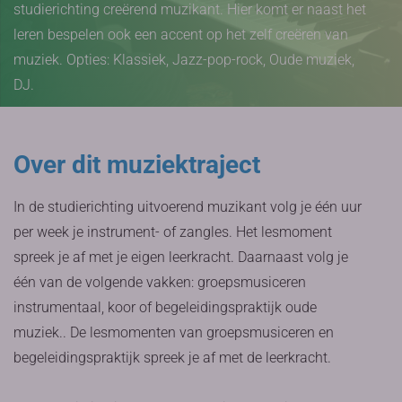
studierichting creërend muzikant. Hier komt er naast het
leren bespelen ook een accent op het zelf creëren van
muziek. Opties: Klassiek, Jazz-pop-rock, Oude muziek,
DJ.
Over dit muziektraject
In de studierichting uitvoerend muzikant volg je één uur
per week je instrument- of zangles. Het lesmoment
spreek je af met je eigen leerkracht. Daarnaast volg je
één van de volgende vakken: groepsmusiceren
instrumentaal, koor of begeleidingspraktijk oude
muziek.. De lesmomenten van groepsmusiceren en
begeleidingspraktijk spreek je af met de leerkracht.