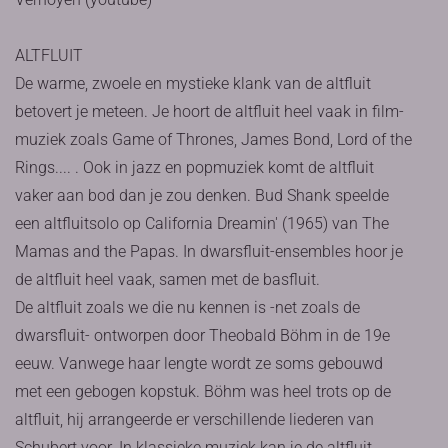
ALTFLUIT
De warme, zwoele en mystieke klank van de altfluit
betovert je meteen. Je hoort de altfluit heel vaak in film-
muziek zoals Game of Thrones, James Bond, Lord of the
Rings.... . Ook in jazz en popmuziek komt de altfluit
vaker aan bod dan je zou denken. Bud Shank speelde
een altfluitsolo op California Dreamin' (1965) van The
Mamas and the Papas. In dwarsfluit-ensembles hoor je
de altfluit heel vaak, samen met de basfluit.
De altfluit zoals we die nu kennen is -net zoals de
dwarsfluit- ontworpen door Theobald Böhm in de 19e
eeuw. Vanwege haar lengte wordt ze soms gebouwd
met een gebogen kopstuk. Böhm was heel trots op de
altfluit, hij arrangeerde er verschillende liederen van
Schubert voor. In klassieke muziek kan je de altfluit