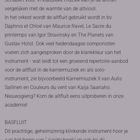
vergelijken met de warmte van de altviool.
In het orkest wordt de altfluit gebruikt wordt in bv
Daphnis et Chloé van Maurice Ravel, Le Sacre du
printemps van Igor Stravinsky en The Planets van
Gustav Holst. Ook veel hedendaagse componisten
voelen zich aangesproken door de klankkleur van het
instrument - wat leidt tot een groeiend repertoire-aanbod
voor de altfluit in de kamermuziek en als solo-
instrument, zie bijvoorbeeld Kamermuziek II van Aulis
Sallinen en Couleurs du vent van Kaija Saariaho.
Nieuwsgierig? Kom de altfluit eens uitproberen in onze
academie!
BASFLUIT
Dit prachtige, geheimzinnig klinkende instrument hoor je
aan het begin van “Jungle book” en ook bij de