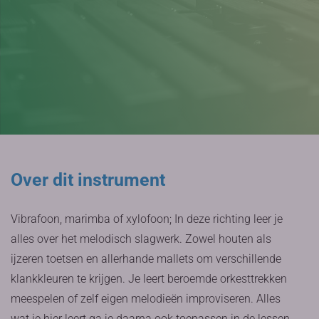
Over dit instrument
Vibrafoon, marimba of xylofoon; In deze richting leer je
alles over het melodisch slagwerk. Zowel houten als
ijzeren toetsen en allerhande mallets om verschillende
klankkleuren te krijgen. Je leert beroemde orkesttrekken
meespelen of zelf eigen melodieën improviseren. Alles
wat je hier leert ga je daarna ook toepassen in de lessen